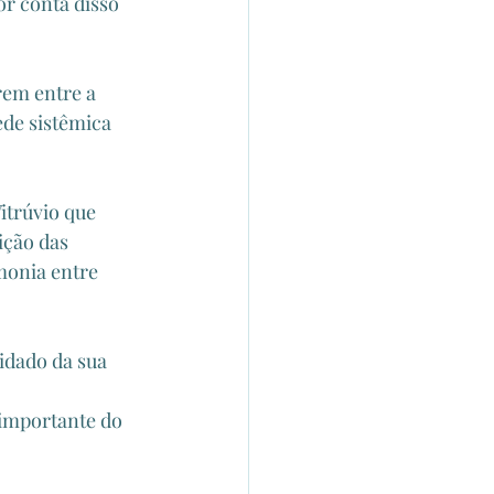
r conta disso 
em entre a 
ede sistêmica 
trúvio que 
ição das 
monia entre 
idado da sua 
 importante do 