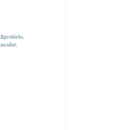
igestório, 
uscular, 