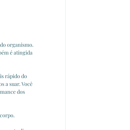
 do organismo. 
ém é atingida 
s rápido do 
 a suar. Você 
rmance dos 
corpo.