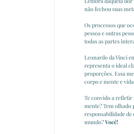
Lembra daquela dor d
não fechou suas meta
Os processos que oco
pessoa e outras pesso
todas as partes int
Leonardo da Vinci em
representa o ideal cl
proporções. Essa me
corpo e mente e vida
Te convido a refleti
mente? Tem olhado pa
responsabilidade de 
mundo? 
Você!