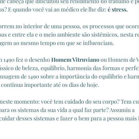
e cabeça que dificultou seu rendimento no trabalho e po
s? E quando você vai ao médico ele lhe diz: 
é stress.
rrem no interior de uma pessoa, os processos que ocorr
as e entre ela e o meio ambiente são sistêmicos, nesta r
eragem ao mesmo tempo em que se influenciam.
 1490 fez o desenho 
Homem Vitruviano
 ou Homem de Vi
ássico de beleza, equilíbrio, harmonia das formas e perfe
nsagem de 1490 sobre a importância do equilíbrio e har
 continua importante até os dias de hoje.
r neste momento: você tem cuidado do seu corpo? Tem cu
ra os sistemas da sua vida a qual faz parte? Assumiu a 
cuidar desses sistemas e fazer o bem para a pessoa mais