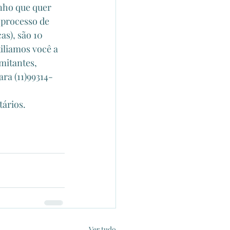
nho que quer 
 processo de 
as), são 10 
iliamos você a 
mitantes, 
ra (11)99314-
tários.
Ver tudo