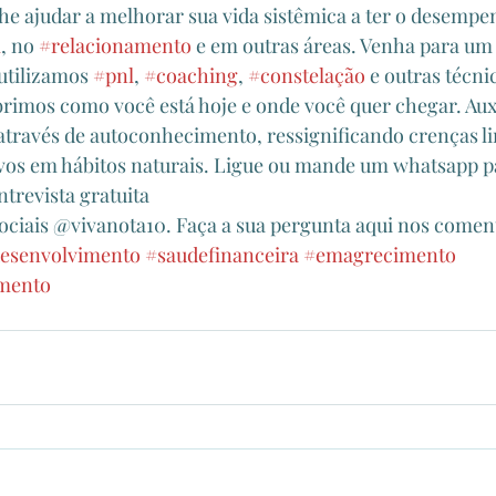
lhe ajudar a melhorar sua vida sistêmica a ter o desempe
l
, no 
#relacionamento
 e em outras áreas. Venha para um
utilizamos 
#pnl
, 
#coaching
, 
#constelação
 e outras técnic
rimos como você está hoje e onde você quer chegar. Aux
, através de autoconhecimento, ressignificando crenças li
vos em hábitos naturais. Ligue ou mande um whatsapp pa
trevista gratuita
ociais @vivanota10. Faça a sua pergunta aqui nos comen
esenvolvimento
#saudefinanceira
#emagrecimento
mento