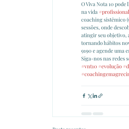
O Viva Nota 10 pode 
na vida 
#profissiona
coaching sistêmico (
sessões, onde descob
atingir seu objetivo
tornando hábitos no
9190 e agende uma en
Siga-nos nas redes s
#vnt10
#evolução
#d
#coachingemagreci