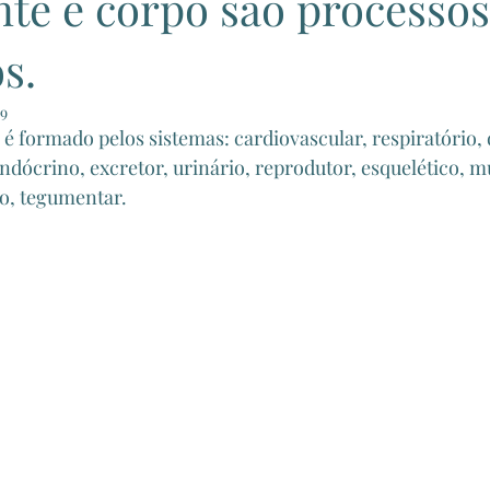
nte e corpo são processos
s.
19
é formado pelos sistemas: cardiovascular, respiratório, d
ndócrino, excretor, urinário, reprodutor, esquelético, m
co, tegumentar. 