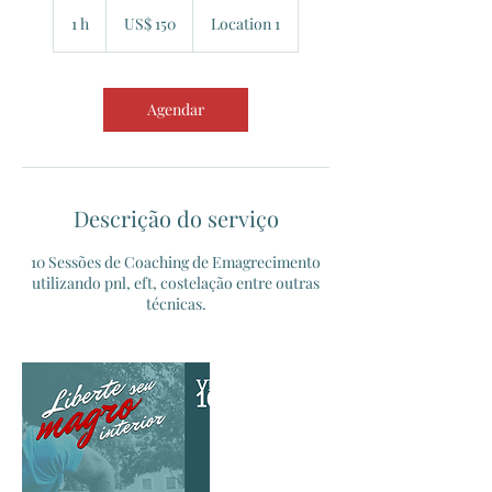
150
Dólares
1 h
1
US$ 150
Location 1
americanos
Agendar
Descrição do serviço
10 Sessões de Coaching de Emagrecimento
utilizando pnl, eft, costelação entre outras
técnicas.